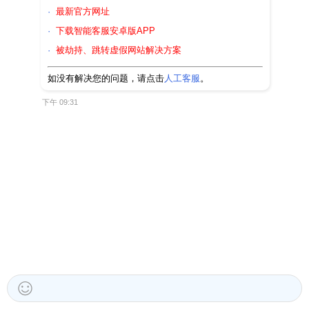
最新官方网址
·
下载智能客服安卓版APP
·
被劫持、跳转虚假网站解决方案
·
如没有解决您的问题，请点击
人工客服
。
下午 09:31